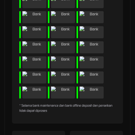
* Selama bank maintenance dan bank offline deposit dan penarikan
tidak dapat diproses