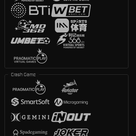
Crash Game