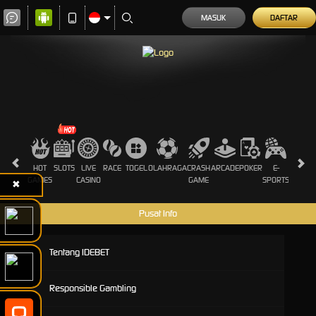
MASUK
DAFTAR
HOT
SLOTS
LIVE
RACE
TOGEL
OLAHRAGA
CRASH
ARCADE
POKER
E-
SABUN
GAMES
CASINO
GAME
SPORTS
AYAM
✖
Pusat Info
Tentang IDEBET
Responsible Gambling