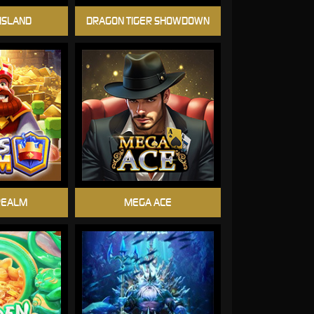
ISLAND
DRAGON TIGER SHOWDOWN
 REALM
MEGA ACE