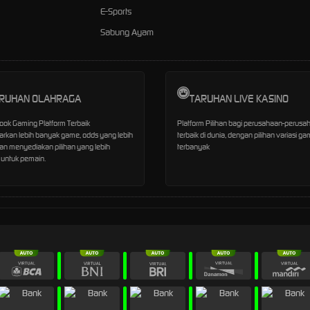
E-Sports
Sabung Ayam
RUHAN OLAHRAGA
TARUHAN LIVE KASINO
ook Gaming Platform Terbaik
Platform Pilihan bagi perusahaan-perusa
kan lebih banyak game, odds yang lebih
terbaik di dunia, dengan pilihan variasi g
 dan menyediakan pilihan yang lebih
terbanyak
untuk pemain.