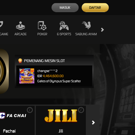
MASUK
DAFTAR
 GAME
ARCADE
POKER
E-SPORTS
SABUNG AYAM
PROMOSI
PEMENANG MESIN SLOT
changse****2
IDR
4,464,600.00
Gates of Olympus Super Scatter
changse****2
IDR
4,186,160.00
Gates of Olympus Super Scatter
i
i
i
fah****7
IDR
3,912,440.00
No Limit City
Gates of Olympus™
Fachai
Jili
poly****3