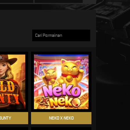
IDR
3,656,740.00
Starlight Princess™ 1000
changse****2
IDR
3,500,800.00
Gates of Olympus Super Scatter
changse****2
IDR
3,351,800.00
Gates of Olympus Super Scatter
changse****2
IDR
2,557,900.00
Gates of Olympus Super Scatter
jembu****i
IDR
2,400,400.00
Sugar Rush 1000
changse****2
IDR
2,372,100.00
Gates of Olympus Super Scatter
OUNTY
NEKO X NEKO
changse****2
IDR
2,168,250.00