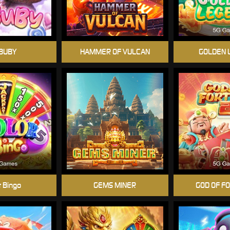
BUBY
HAMMER OF VULCAN
GOLDEN 
r Bingo
GEMS MINER
GOD OF F