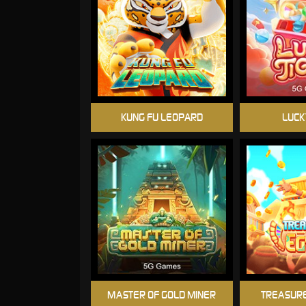
KUNG FU LEOPARD
LUCK
MASTER OF GOLD MINER
TREASURE