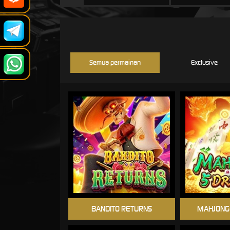
Semua permainan
Exclusive
BANDITO RETURNS
MAHJONG