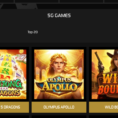
5G GAMES
Top 20
 5 DRAGONS
OLYMPUS APOLLO
WILD B