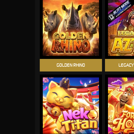
GOLDEN RHINO
LEGACY