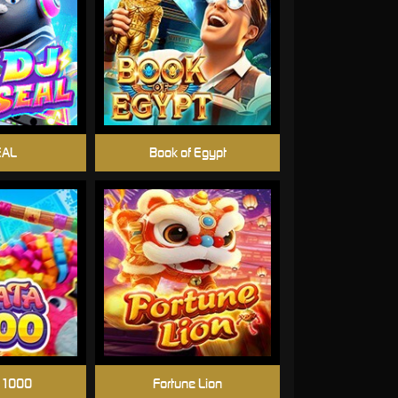
EAL
Book of Egypt
 1000
Fortune Lion