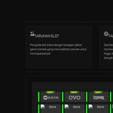
TARUHAN SLOT
TA
Penyedia slot online dengan beragam pilihan
Sportsb
game menarik yang memudahkan pemain untuk
menawar
mencapai jackpot
tinggi,
banyak 