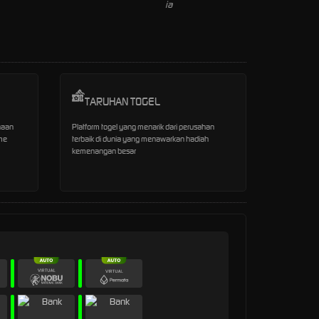
TARUHAN TOGEL
haan
Platform togel yang menarik dari perusahan
ame
terbaik di dunia yang menawarkan hadiah
kemenangan besar