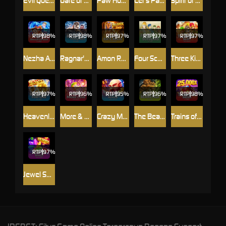
Evil Queen Cauldron
Gate of Ninja
Paw House 2
Let's Party
Spirit of Nine Tails
RTP
98%
RTP
98%
RTP
97%
RTP
97%
RTP
97%
Nezha And The Dragon Emperor
Ragnar's Conquest
Amon Ra's Relic
Four Scholars
Three Kingdoms Slot
RTP
97%
RTP
96%
RTP
95%
RTP
96%
RTP
98%
Heavenly Fortune
More & More Love
Crazy Miner
The Beanstalk
Trains of India
RTP
97%
Jewel Space