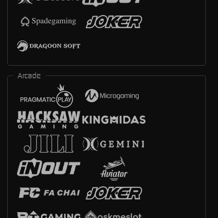
Arcade