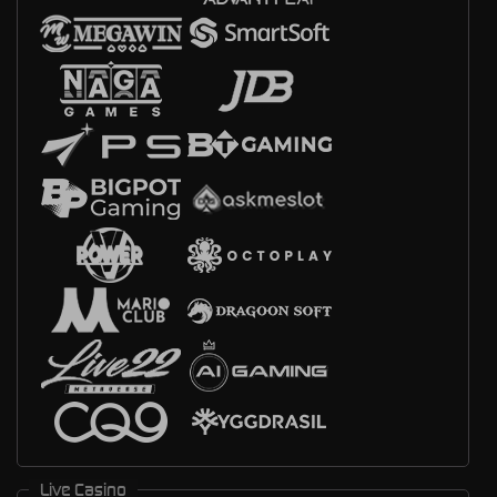
Live Casino