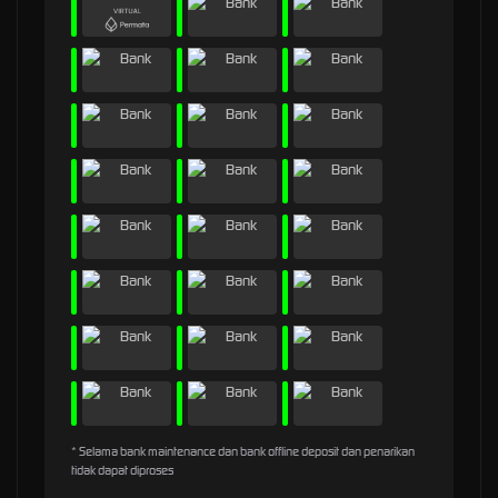
* Selama bank maintenance dan bank offline deposit dan penarikan
tidak dapat diproses