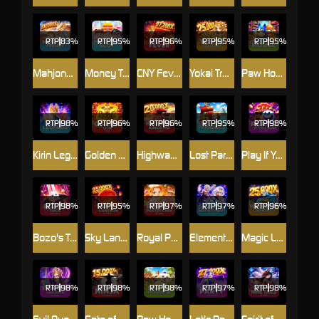
RTP
83%
RTP
95%
RTP
96%
RTP
95%
RTP
95%
Mahjong Frenzy : Tiles of Fortunes
Money Tree Slot
CNY Fever
Yokai Treasure
Paw House
RTP
98%
RTP
96%
RTP
96%
RTP
95%
RTP
98%
Kirin Legends
Golden Lion
Highway Kings HD
Lost Paradise 2
Play If You Dare
RTP
98%
RTP
95%
RTP
97%
RTP
97%
RTP
96%
Bozo's Trick
Sky Lantern
Royal Pastry Chef
Elementalist
Magic Lamp Carnival
RTP
98%
RTP
98%
RTP
98%
RTP
97%
RTP
98%