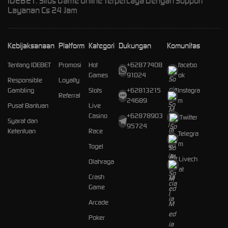
IDEBET: Situs Game Online Terpercaya Dengan Support
Layanan Cs 24 Jam
Kebijaksanaan
Platform
Kategori
Dukungan
Komunitas
Tentang IDEBET
Promosi
Hot
+62877408
facebo
Games
91024
ok
Responsible
Loyalty
Gambling
Slots
+62813215
Instagra
Referral
24689
m
Pusat Bantuan
Live
Casino
+62878903
Twitter
Syarat dan
95724
Ketentuan
Race
Telegra
m
Togel
Livech
Olahraga
at
Crash
Game
Arcade
Poker