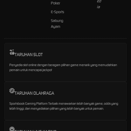
Poker
E-Sports
Sabung
Ayam
TARUHAN SLOT
Penyedia slot online dengan beragam pilihan game menarik yang memudahkan
pemain untuk mencapai jackpot
TARUHAN OLAHRAGA
Sportsbook Gaming Platform Terbaik menawarkan lebih banyak game, odds yang
lebih tinggi, dan menyediakan pilihan yang lebih banyak untuk pemain.