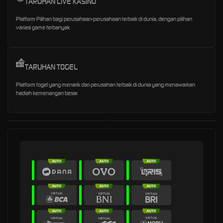
TARUHAN LIVE KASINO
Platform Pilihan bagi perusahaan-perusahaan terbaik di dunia, dengan pilihan
variasi game terbanyak
TARUHAN TOGEL
Platform togel yang menarik dari perusahan terbaik di dunia yang menawarkan
hadiah kemenangan besar