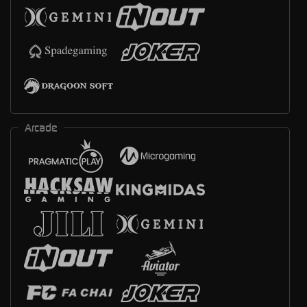
Arcade