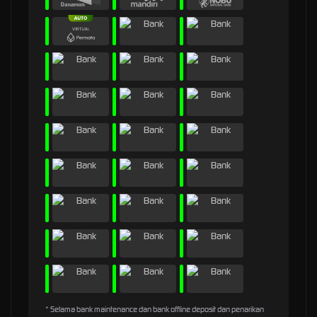
* Selama bank maintenance dan bank offline deposit dan penarikan