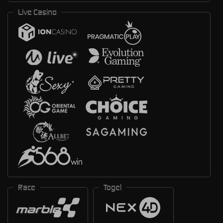
Live Casino
Race
Togel