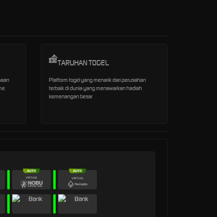
TARUHAN TOGEL
haan
Platform togel yang menarik dari perusahan
ame
terbaik di dunia yang menawarkan hadiah
kemenangan besar