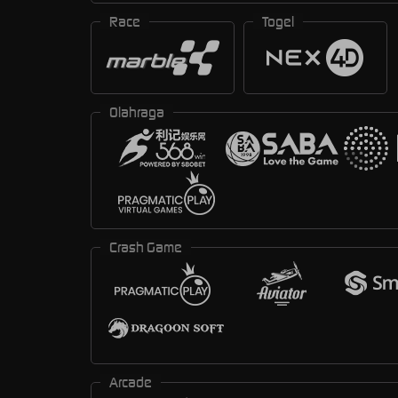
Race
Togel
Olahraga
Crash Game
Arcade